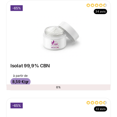
-65%
34 avis
Isolat 99,9% CBN
Prix de base
à partir de
Prix
8,59 €/gr
0%
-65%
32 avis