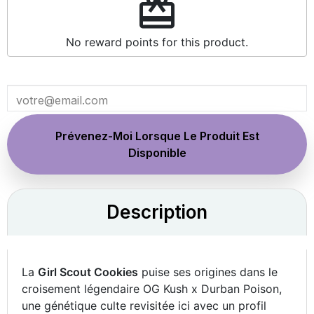
redeem
No reward points for this product.
Prévenez-Moi Lorsque Le Produit Est
Disponible
Description
La
Girl Scout Cookies
puise ses origines dans le
croisement légendaire OG Kush x Durban Poison,
une génétique culte revisitée ici avec un profil