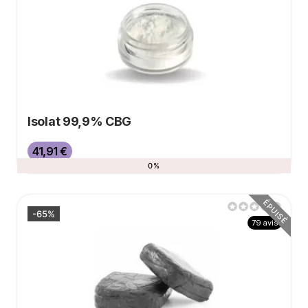
Isolat 99,9% CBG
Prix de base
Prix
41,91 €
0%
ÉPUISÉ
-65%
79 avis