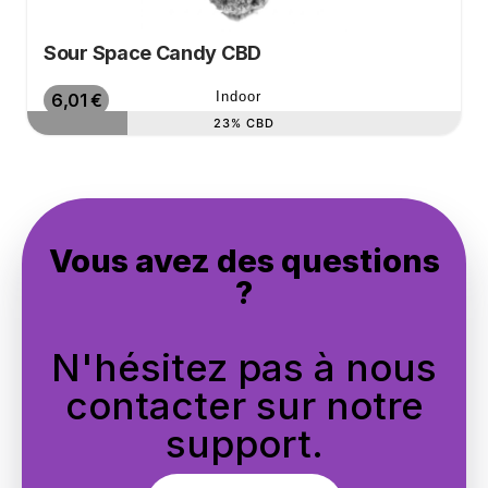
Sour Space Candy CBD
Prix de base
Prix
Indoor
6,01 €
23% CBD
Vous avez des questions
?
N'hésitez pas à nous
contacter sur notre
support.