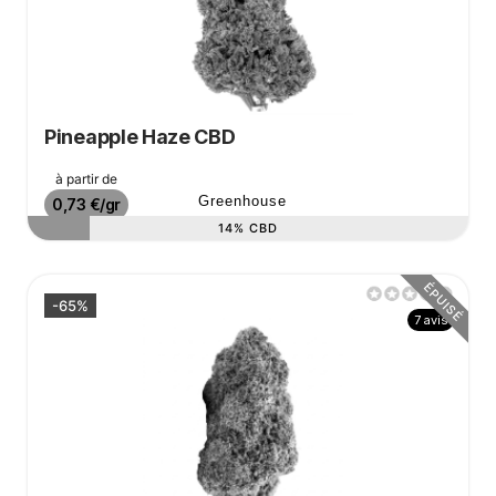
Pineapple Haze CBD
Prix de base
à partir de
Prix
Greenhouse
0,73 €/gr
14% CBD
ÉPUISÉ
-65%
7 avis