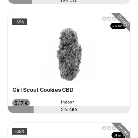
20% CBD
ÉPUISÉ
-65%
46 avis
Girl Scout Cookies CBD
Prix de base
Prix
Indoor
5,17 €
21% CBD
ÉPUISÉ
-65%
61 avis