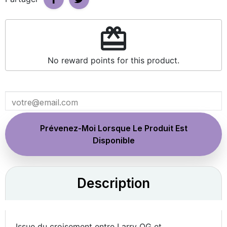
redeem
No reward points for this product.
Prévenez-Moi Lorsque Le Produit Est
Disponible
Description
Issue du croisement entre Larry OG et