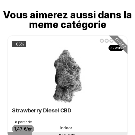
Vous aimerez aussi dans la
meme catégorie
ÉPUISÉ
-65%
32 avis
Strawberry Diesel CBD
Prix de base
à partir de
Prix
Indoor
1,47 €/gr