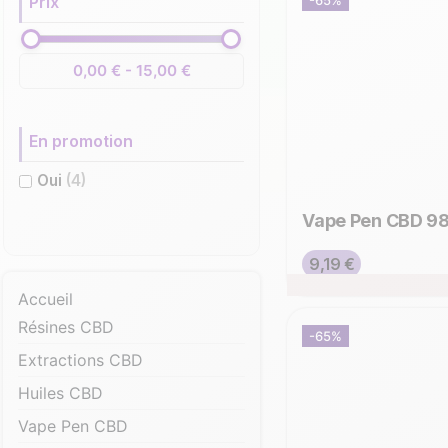
Prix
-65%
0,00 € - 15,00 €
En promotion
Oui
(4)
Vape Pen CBD 98
Prix de base
Prix
9,19 €
Accueil
Résines CBD
-65%
Extractions CBD
Huiles CBD
Vape Pen CBD