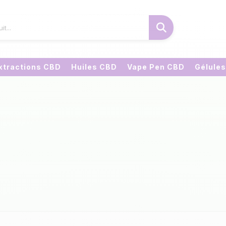
xtractions CBD
Huiles CBD
Vape Pen CBD
Gélule