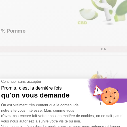
98% Pomme
Aperçu rapide

0%
98% Mangue
Aperçu rapide
