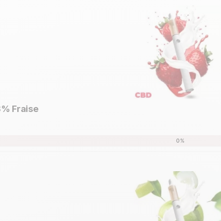
% Fraise
Aperçu rapide

0%