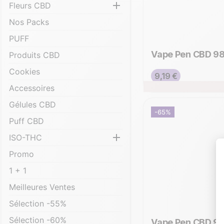

Fleurs CBD
Nos Packs
PUFF
Vape Pen CBD 
Produits CBD
Cookies
Prix de base
Prix
9,19 €
Accessoires
Gélules CBD
-65%
Puff CBD

ISO-THC
Promo
1 + 1
Meilleures Ventes
Sélection -55%
Sélection -60%
Vape Pen CBD 