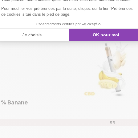
0%
8% Banane
Aperçu rapide

0%