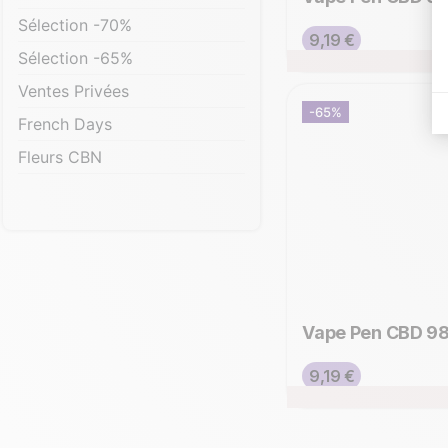
Sélection -70%
Prix de base
Prix
9,19 €
Sélection -65%
Ventes Privées
-65%
French Days
Fleurs CBN
Vape Pen CBD 9
Prix de base
Prix
9,19 €